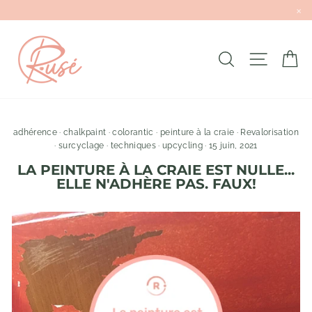
×
Passer
au
contenu
RECHERCH
NAVIG
P
adhérence
·
chalkpaint
·
colorantic
·
peinture à la craie
·
Revalorisation
·
surcyclage
·
techniques
·
upcycling
·
15 juin, 2021
LA PEINTURE À LA CRAIE EST NULLE...
ELLE N'ADHÈRE PAS. FAUX!