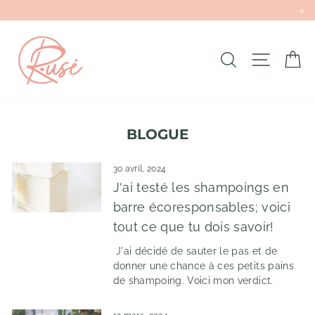
×
Passer
au
contenu
RECHERCH
NAVIG
P
BLOGUE
30 avril, 2024
J'ai testé les shampoings en
barre écoresponsables; voici
tout ce que tu dois savoir!
J'ai décidé de sauter le pas et de
donner une chance à ces petits pains
de shampoing. Voici mon verdict.